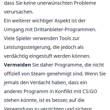
dass Sie keine unerwünschten Probleme
verursachen.
Ein weiterer wichtiger Aspekt ist der
Umgang mit Drittanbieter-Programmen.
Viele Spieler verwenden Tools zur
Leistungssteigerung, die jedoch als
verdächtig eingestuft werden können.
Vermeiden
Sie daher Programme, die nicht
offiziell von Steam genehmigt sind. Wenn Sie
jemals den Verdacht haben, dass ein
anderes Programm in Konflikt mit CS:GO
stehen könnte, ist es besser, auf die
Verwendung zu verzichten und sichere