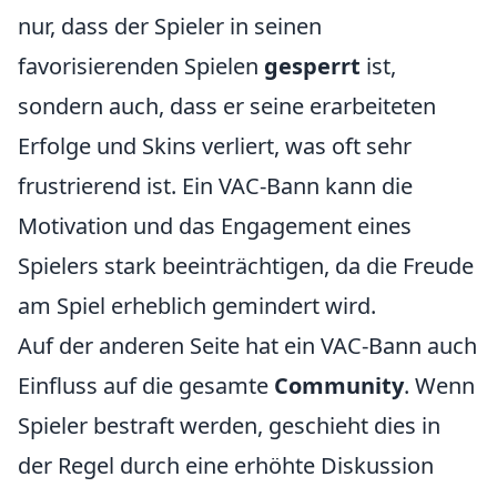
nur, dass der Spieler in seinen
favorisierenden Spielen
gesperrt
ist,
sondern auch, dass er seine erarbeiteten
Erfolge und Skins verliert, was oft sehr
frustrierend ist. Ein VAC-Bann kann die
Motivation und das Engagement eines
Spielers stark beeinträchtigen, da die Freude
am Spiel erheblich gemindert wird.
Auf der anderen Seite hat ein VAC-Bann auch
Einfluss auf die gesamte
Community
. Wenn
Spieler bestraft werden, geschieht dies in
der Regel durch eine erhöhte Diskussion