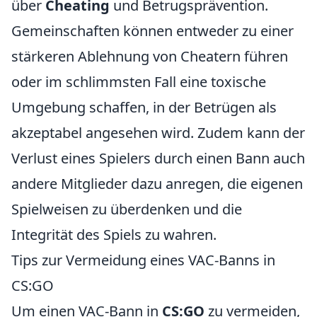
über
Cheating
und Betrugsprävention.
Gemeinschaften können entweder zu einer
stärkeren Ablehnung von Cheatern führen
oder im schlimmsten Fall eine toxische
Umgebung schaffen, in der Betrügen als
akzeptabel angesehen wird. Zudem kann der
Verlust eines Spielers durch einen Bann auch
andere Mitglieder dazu anregen, die eigenen
Spielweisen zu überdenken und die
Integrität des Spiels zu wahren.
Tips zur Vermeidung eines VAC-Banns in
CS:GO
Um einen VAC-Bann in
CS:GO
zu vermeiden,