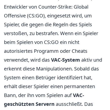
Entwickler von Counter-Strike: Global
Offensive (CS:GO), eingesetzt wird, um
Spieler, die gegen die Regeln des Spiels
verstoßen, zu bestrafen. Wenn ein Spieler
beim Spielen von CS:GO ein nicht
autorisiertes Programm oder Cheats
verwendet, wird das
VAC-System
aktiv und
erkennt diese Manipulationen. Sobald das
System einen Betrüger identifiziert hat,
erhält dieser Spieler einen permanenten
Bann, der ihn vom Spielen auf
VAC-
geschützten Servern
ausschließt. Das