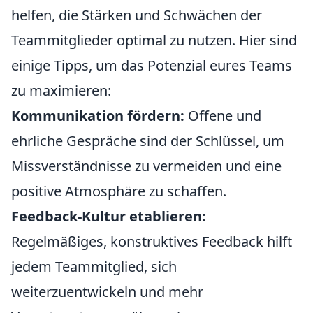
helfen, die Stärken und Schwächen der
Teammitglieder optimal zu nutzen. Hier sind
einige Tipps, um das Potenzial eures Teams
zu maximieren:
Kommunikation fördern:
Offene und
ehrliche Gespräche sind der Schlüssel, um
Missverständnisse zu vermeiden und eine
positive Atmosphäre zu schaffen.
Feedback-Kultur etablieren:
Regelmäßiges, konstruktives Feedback hilft
jedem Teammitglied, sich
weiterzuentwickeln und mehr