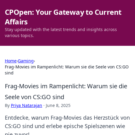
CPOpen: Your Gateway to Current
Affairs
Stay updated with the latest trends and insights across
various topics.
Home
›
Gaming
›
Frag-Movies im Rampenlicht: Warum sie die Seele von CS:GO
sind
Frag-Movies im Rampenlicht: Warum sie die
Seele von CS:GO sind
By
Priya Natarajan
·
June 8, 2025
Entdecke, warum Frag-Movies das Herzstück von
CS:GO sind und erlebe epische Spielszenen wie
nie zuvor!