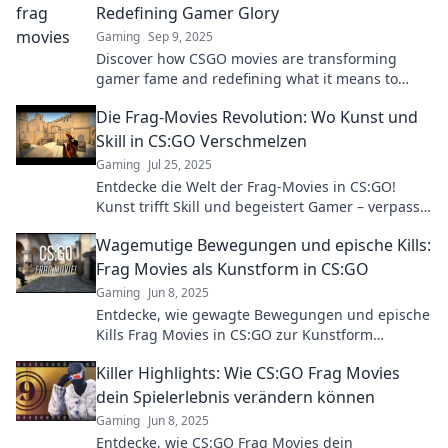
Redefining Gamer Glory
Gaming
Sep 9, 2025
Discover how CSGO movies are transforming
gamer fame and redefining what it means to
achieve glory in the digital arena. Click to explore!
Die Frag-Movies Revolution: Wo Kunst und
Skill in CS:GO Verschmelzen
Gaming
Jul 25, 2025
Entdecke die Welt der Frag-Movies in CS:GO!
Kunst trifft Skill und begeistert Gamer – verpasse
nicht den Trend, der alle fasziniert!
Wagemutige Bewegungen und epische Kills:
Frag Movies als Kunstform in CS:GO
Gaming
Jun 8, 2025
Entdecke, wie gewagte Bewegungen und epische
Kills Frag Movies in CS:GO zur Kunstform
erheben! Lass dich inspirieren und bleib dran!
Killer Highlights: Wie CS:GO Frag Movies
dein Spielerlebnis verändern können
Gaming
Jun 8, 2025
Entdecke, wie CS:GO Frag Movies dein